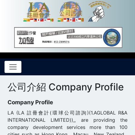
公司介紹 Company Profile
Company Profile
LA (LA 註冊會計(環球公司諮詢)(1.AGLOBAL R&A
INTERNATIONAL LIMITED)),, are providing the
company development services more than 100
cities such as Hong Kong , Macau , New Zealand ,