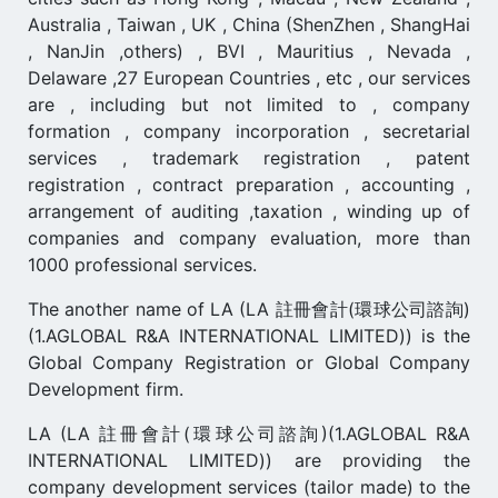
Australia , Taiwan , UK , China (ShenZhen , ShangHai
, NanJin ,others) , BVI , Mauritius , Nevada ,
Delaware ,27 European Countries , etc , our services
are , including but not limited to , company
formation , company incorporation , secretarial
services , trademark registration , patent
registration , contract preparation , accounting ,
arrangement of auditing ,taxation , winding up of
companies and company evaluation, more than
1000 professional services.
The another name of LA (LA 註冊會計(環球公司諮詢)
(1.AGLOBAL R&A INTERNATIONAL LIMITED)) is the
Global Company Registration or Global Company
Development firm.
LA (LA 註冊會計(環球公司諮詢)(1.AGLOBAL R&A
INTERNATIONAL LIMITED)) are providing the
company development services (tailor made) to the